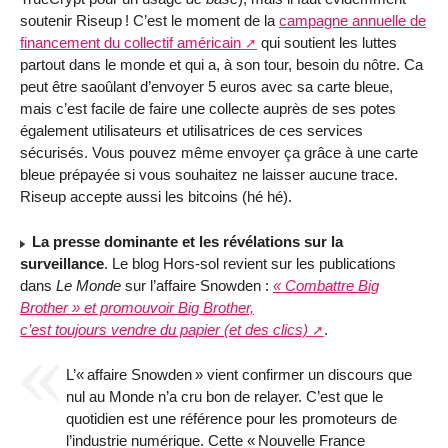
soutenir Riseup
! C’est le moment de la
campagne annuelle de
financement du collectif américain
qui soutient les luttes
partout dans le monde et qui a, à son tour, besoin du nôtre. Ca
peut être saoûlant d’envoyer 5 euros avec sa carte bleue,
mais c’est facile de faire une collecte auprès de ses potes
également utilisateurs et utilisatrices de ces services
sécurisés. Vous pouvez même envoyer ça grâce à une carte
bleue prépayée si vous souhaitez ne laisser aucune trace.
Riseup accepte aussi les bitcoins (hé hé).
La presse dominante et les révélations sur la
surveillance
. Le blog Hors-sol revient sur les publications
dans
Le Monde
sur l’affaire Snowden :
«
Combattre Big
Brother
» et promouvoir Big Brother,
c’est toujours vendre du papier (et des clics)
.
L’«
affaire Snowden
» vient confirmer un discours que
nul au Monde n’a cru bon de relayer. C’est que le
quotidien est une référence pour les promoteurs de
l’industrie numérique. Cette «
Nouvelle France