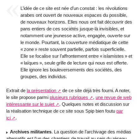
L’idée de ce site est née d’un constat : les révolutions
arabes ont ouvert de nouveaux espaces du possible,
de nouveaux horizons. Elles nous ont fait découvrir des
pans entiers de ces sociétés jusque-là invisibles, et
notamment une jeunesse active, engagée, ouverte sur
le monde. Pourtant, la couverture médiatique de cette
«
zone
» reste souvent partielle, parfois superficielle.
Elle se focalise sur l’affrontement entre «
islamistes
» et
«
laïques
», seule grille de lecture qui nous est offerte.
Elle ignore les bouleversements des sociétés, des
groupes, des individus.
Extrait de
la présentation
de ce site déjà très fourni. A noter,
le site propose parmi
plusieurs rubriques
,
une revue de web
intéressante sur le sujet
. Quelques notes et discussion sur
la réalisation technique de ce site sous Spip bien foutu
par
ici
.
Archives militantes
. La question de l’archivage des médias
alternatifs est l’un des chantiers de travail au sein du réseau