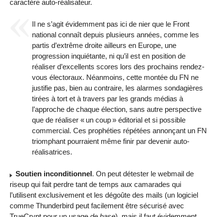
caractère auto-réalisateur.
Il ne s’agit évidemment pas ici de nier que le Front
national connaît depuis plusieurs années, comme les
partis d’extrême droite ailleurs en Europe, une
progression inquiétante, ni qu’il est en position de
réaliser d’excellents scores lors des prochains rendez-
vous électoraux. Néanmoins, cette montée du
FN
ne
justifie pas, bien au contraire, les alarmes sondagières
tirées à tort et à travers par les grands médias à
l’approche de chaque élection, sans autre perspective
que de réaliser «
un coup
» éditorial et si possible
commercial. Ces prophéties répétées annonçant un
FN
triomphant pourraient même finir par devenir auto-
réalisatrices.
Soutien inconditionnel
. On peut détester le webmail de
riseup qui fait perdre tant de temps aux camarades qui
l’utilisent exclusivement et les dégoûte des mails (un logiciel
comme Thunderbird peut facilement être sécurisé avec
TrueCrypt pour un usage
de base
), mais il faut évidemment