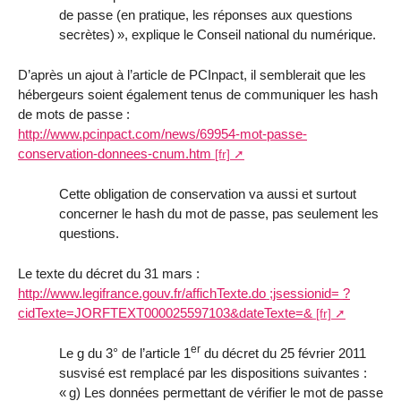
de passe (en pratique, les réponses aux questions
secrètes)
», explique le Conseil national du numérique.
D’après un ajout à l’article de PCInpact, il semblerait que les
hébergeurs soient également tenus de communiquer les hash
de mots de passe :
http://
www.
pcinpact.com
/
news/
69954-mot-passe-
conservation-
donnees-cnum.htm
Cette obligation de conservation va aussi et surtout
concerner le hash du mot de passe, pas seulement les
questions.
Le texte du décret du 31 mars :
http://
www.
legifrance.gouv.fr
/
affichTexte.do
;jsession
id=
?
cidTexte=
JORFTEXT000025597103
&dateTexte=&
er
Le g du 3° de l’article 1
du décret du 25 février 2011
susvisé est remplacé par les dispositions suivantes :
«
g) Les données permettant de vérifier le mot de passe